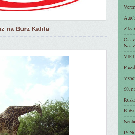
Vero
Autob
ž na Burž Kalífa
Z led
Oslava
Nestv
VIET
Pražs
Vzpo
60. n
Rusk
Kuba
Necho
IV.No