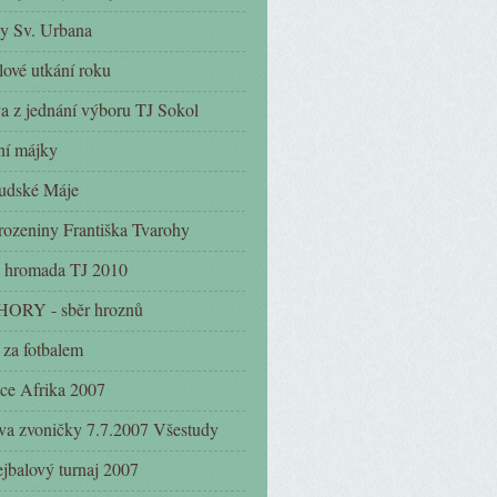
y Sv. Urbana
lové utkání roku
a z jednání výboru TJ Sokol
ní májky
udské Máje
rozeniny Františka Tvarohy
 hromada TJ 2010
ORY - sběr hroznů
 za fotbalem
ce Afrika 2007
a zvoničky 7.7.2007 Všestudy
ejbalový turnaj 2007