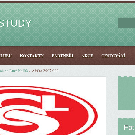
ESTUDY
KLUBU
KONTAKTY
PARTNEŘI
AKCE
CESTOVÁNÍ
až na Burž Kalífa
»
Afrika 2007 009
Fo