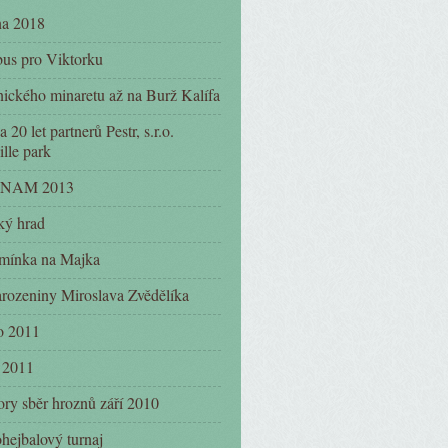
na 2018
us pro Viktorku
nického minaretu až na Burž Kalífa
 20 let partnerů Pestr, s.r.o.
ille park
NAM 2013
ký hrad
mínka na Majka
arozeniny Miroslava Zvědělíka
o 2011
 2011
ry sběr hroznů září 2010
hejbalový turnaj