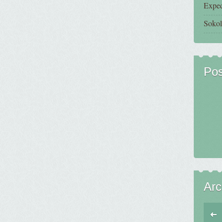
Exped
Sokol
Pos
Arc