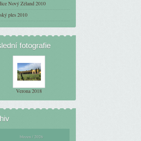
ice Nový Zéland 2010
ský ples 2010
lední fotografie
Verona 2018
hiv
březen / 2026