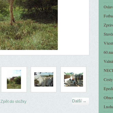
Oslav
Fotba
Zpráv
Stavě
Všest
60.na
Valná
NECH
Cesty
Epedi
Obnov
Další →
Zpět do složky
I.noh