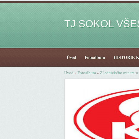
TJ SOKOL VŠ
Úvod
Fotoalbum
HISTORIE 
Úvod
»
Fotoalbum
»
Z lednického minaretu 