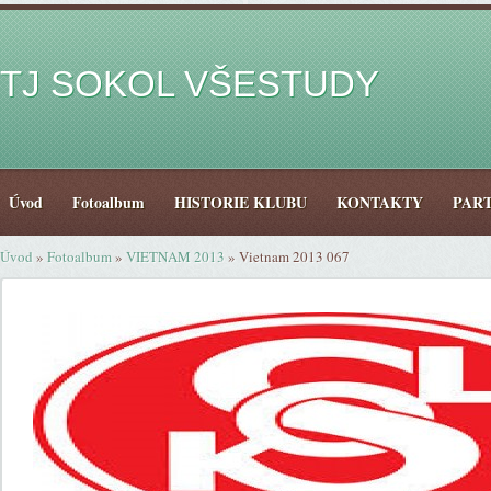
TJ SOKOL VŠESTUDY
Úvod
Fotoalbum
HISTORIE KLUBU
KONTAKTY
PAR
Úvod
»
Fotoalbum
»
VIETNAM 2013
»
Vietnam 2013 067