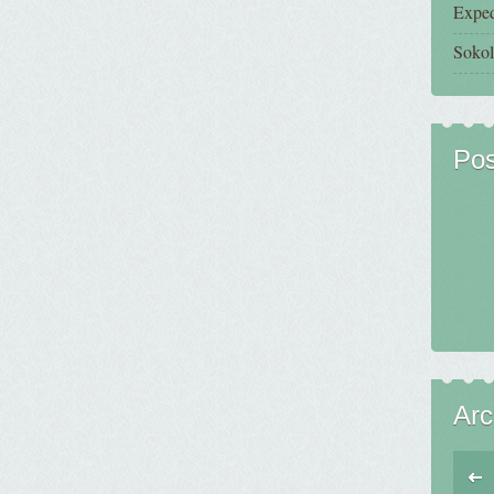
Exped
Sokol
Pos
Arc