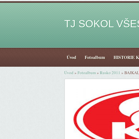
TJ SOKOL VŠ
Úvod
Fotoalbum
HISTORIE 
Úvod
»
Fotoalbum
»
Rusko 2011
»
BAJKAL