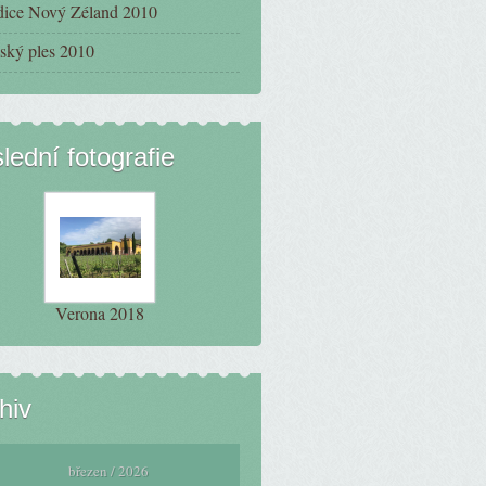
ice Nový Zéland 2010
ský ples 2010
lední fotografie
Verona 2018
hiv
březen / 2026