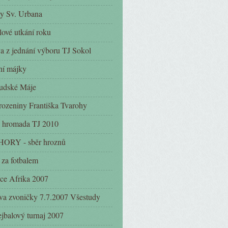
y Sv. Urbana
lové utkání roku
a z jednání výboru TJ Sokol
ní májky
udské Máje
rozeniny Františka Tvarohy
 hromada TJ 2010
ORY - sběr hroznů
 za fotbalem
ce Afrika 2007
a zvoničky 7.7.2007 Všestudy
ejbalový turnaj 2007