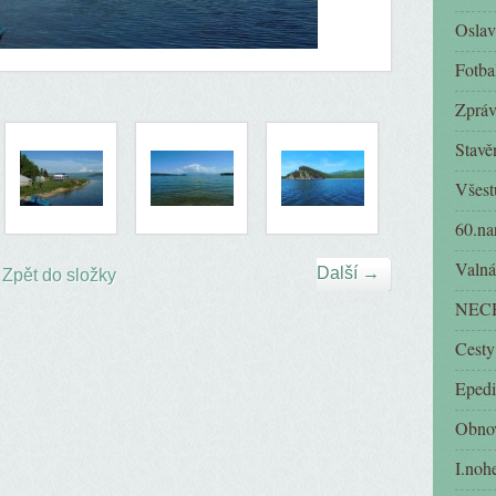
Oslav
Fotba
Zpráv
Stavě
Všest
60.na
Valná
Další →
Zpět do složky
NECH
Cesty
Epedi
Obnov
I.noh