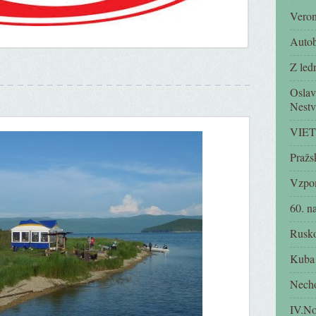
Vero
Autob
Z led
Oslava
Nestv
VIET
Pražs
Vzpo
60. n
Rusk
Kuba
Necho
IV.No