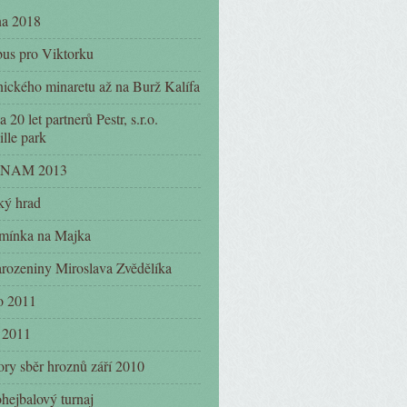
na 2018
us pro Viktorku
nického minaretu až na Burž Kalífa
 20 let partnerů Pestr, s.r.o.
ille park
NAM 2013
ký hrad
mínka na Majka
arozeniny Miroslava Zvědělíka
o 2011
 2011
ry sběr hroznů září 2010
hejbalový turnaj