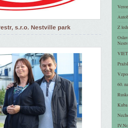
Vero
Autob
str, s.r.o. Nestville park
Z led
Oslava
Nestv
VIET
Pražs
Vzpo
60. n
Rusk
Kuba
Necho
IV.No