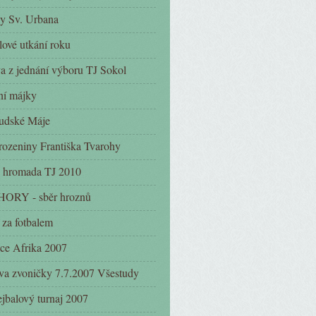
y Sv. Urbana
lové utkání roku
a z jednání výboru TJ Sokol
ní májky
udské Máje
rozeniny Františka Tvarohy
 hromada TJ 2010
ORY - sběr hroznů
 za fotbalem
ce Afrika 2007
a zvoničky 7.7.2007 Všestudy
ejbalový turnaj 2007