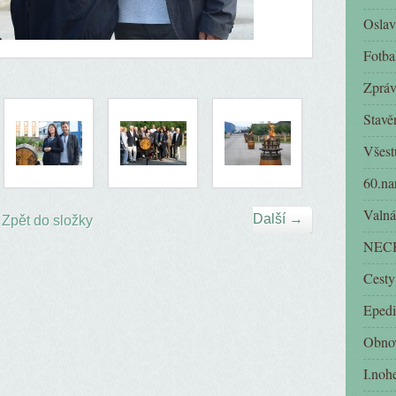
Oslav
Fotba
Zpráv
Stavě
Všest
60.na
Valná
Další →
Zpět do složky
NECH
Cesty
Epedi
Obnov
I.noh